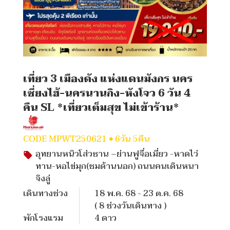
เที่ยว 3 เมืองดัง แห่งแดนมังกร นคร
เซี่ยงไฮ้-นครนานกิง-หังโจว 6 วัน 4
คืน SL *เที่ยวเต็มสุข ไม่เข้าร้าน*
CODE
MPWT250621
6วัน 5คืน
อุทยานหนิวโส่วซาน –ย่านฟูจื่อเมี่ยว -หาดไว่
ทาน-หอไข่มุก(ชมด้านนอก) ถนนคนเดินหนา
จิงลู่
เดินทางช่วง
18 พ.ค. 68 - 23 ต.ค. 68
( 8 ช่วงวันเดินทาง )
พักโรงแรม
4
ดาว