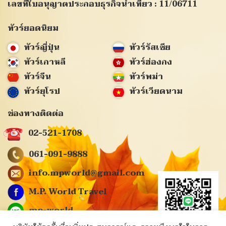
เลขที่ใบอนุญาตประกอบธุรกิจนำเที่ยว : 11/06711
ทัวร์ยอดนิยม
ทัวร์ญี่ปุ่น
ทัวร์รัสเซีย
ทัวร์เกาหลี
ทัวร์ฮ่องกง
ทัวร์จีน
ทัวร์พม่า
ทัวร์ยุโรป
ทัวร์เวียดนาม
ช่องทางติดต่อ
02-521-1708
061-091-9888
info.mpworld@gmail.com
M.P. World Travel
mp-world