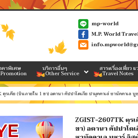
mp-world
M.P. World Trave
info.mpworld@g
ราคาพิเศษ
บริการอื่นๆ
สาระเรื่องเที่ยว แ
 Promotion
Other Service
Travel Notes
ุรเคีย (บินภายใน 1 ขา) อดานา คัปปาโดเกีย ปามุคคาเล่ ซานัคคาเล บูซ
ZGIST-2607TK ตุรเค
ขา) อดานา คัปปาโดเก
ซานัคคาเล บูซาร์ อิ