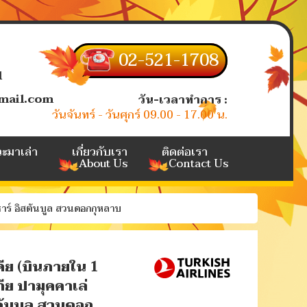
02-521-1708
l
mail.com
วัน-เวลาทำการ :
วันจันทร์ - วันศุกร์ 09.00 - 17.00 น.
วะมาเล่า
เกี่ยวกับเรา
ติดต่อเรา
About Us
Contact Us
าร์ อิสตันบูล สวนดอกกุหลาบ
ีย (บินภายใน 1
ีย ปามุคคาเล่
สตันบูล สวนดอก