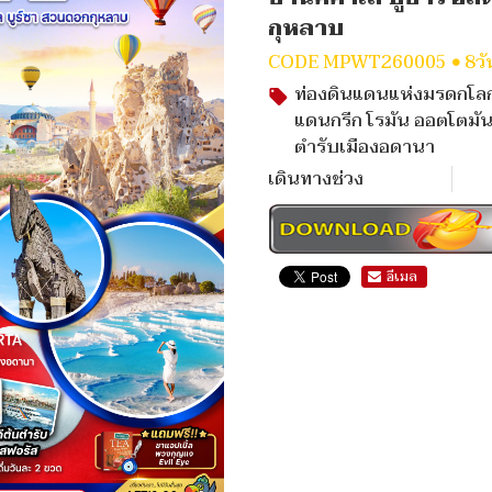
กุหลาบ
CODE
MPWT260005
8วั
ท่องดินแดนแห่งมรดกโลก
แดนกรีก โรมัน ออตโตมั
ตำรับเมืองอดานา
เดินทางช่วง
ดาวน์โหลด
โปรแกรมทัวร์
อีเมล